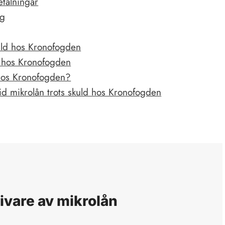
etalningar
ng
uld hos Kronofogden
d hos Kronofogden
 hos Kronofogden?
id mikrolån trots skuld hos Kronofogden
ivare av mikrolån