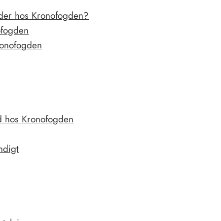
ulder hos Kronofogden?
ofogden
Kronofogden
uld hos Kronofogden
ndigt