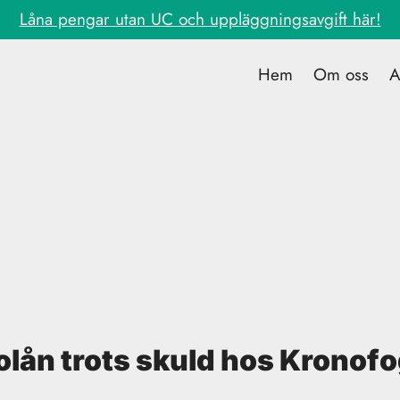
Låna pengar utan UC och uppläggningsavgift här!
Hem
Om oss
A
olån trots skuld hos Kronof