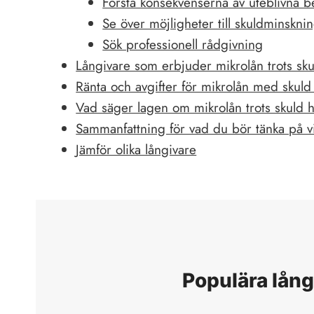
Förstå konsekvenserna av uteblivna b
Se över möjligheter till skuldminskni
Sök professionell rådgivning
Långivare som erbjuder mikrolån trots sk
Ränta och avgifter för mikrolån med skul
Vad säger lagen om mikrolån trots skuld
Sammanfattning för vad du bör tänka på v
Jämför olika långivare
Populära lång