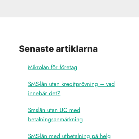
Senaste artiklarna
Mikrolån för företag
SMS-lån utan kreditprövning – vad
innebär det?
Smslån utan UC med
betalningsanmärkning
SMS-lån med utbetalning på helg