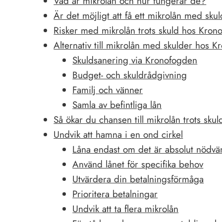
Vad är mikrolån och hur fungerar de?
Är det möjligt att få ett mikrolån med sk
Risker med mikrolån trots skuld hos Kron
Alternativ till mikrolån med skulder hos 
Skuldsanering via Kronofogden
Budget- och skuldrådgivning
Familj och vänner
Samla av befintliga lån
Så ökar du chansen till mikrolån trots sk
Undvik att hamna i en ond cirkel
Låna endast om det är absolut nödvä
Använd lånet för specifika behov
Utvärdera din betalningsförmåga
Prioritera betalningar
Undvik att ta flera mikrolån