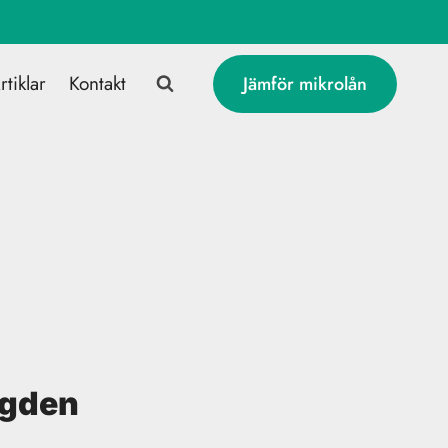
rtiklar
Kontakt
Jämför mikrolån
ogden