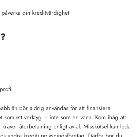
C?
profil
snabblån bör aldrig användas för att finansiera
 som ett verktyg – inte som en vana. Kom ihåg att
räver återbetalning enligt avtal. Misskötsel kan leda
hos andra kreditupplysningsföretag. Därför bör du