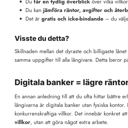
Du
får en tydlig överblick
över vilka villk
Du kan
jämföra räntor, avgifter och återb
Det är
gratis och icke-bindande
– du välje
Visste du detta?
Skillnaden mellan det dyraste och billigaste låne
samma uppgifter till alla långivare. Detta beror 
Digitala banker = lägre ränto
En annan anledning till att du ofta hittar bättre
långivarna är digitala banker utan fysiska konto
konkurrenskraftiga villkor. Det innebär konkret 
villkor
, utan att göra något extra arbete.