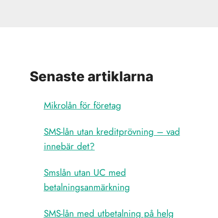
Senaste artiklarna
Mikrolån för företag
SMS-lån utan kreditprövning – vad
innebär det?
Smslån utan UC med
betalningsanmärkning
SMS-lån med utbetalning på helg