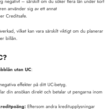
g negativt – särskilt om du söker flera lån under kort
varen använder sig av ett annat
ler Creditsafe.
erkad, vilket kan vara särskilt viktigt om du planerar
er billån.
C?
abblån utan UC
:
egativa effekter på ditt UC-betyg.
ar din ansökan direkt och betalar ut pengarna inom
kreditpoäng:
Eftersom andra kreditupplysningar