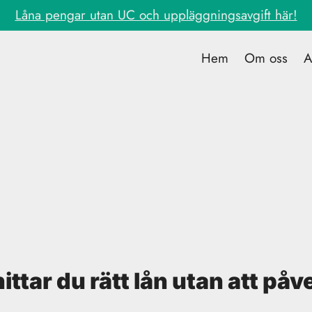
Låna pengar utan UC och uppläggningsavgift här!
Hem
Om oss
A
ttar du rätt lån utan att på