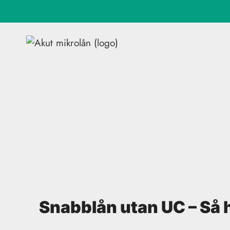
Skip
to
content
Snabblån utan UC – Så hi