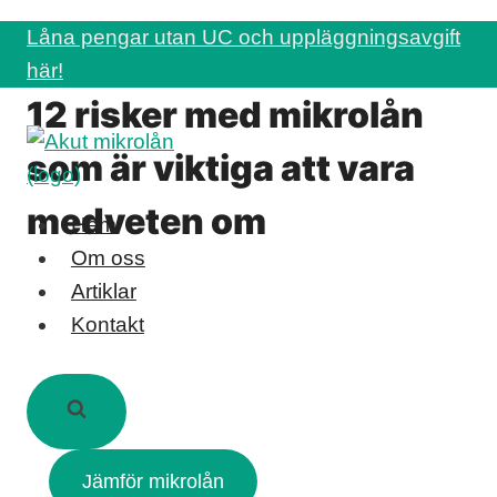
Skip
Låna pengar utan UC och uppläggningsavgift
to
här!
content
12 risker med mikrolån
som är viktiga att vara
medveten om
Hem
Om oss
Artiklar
Kontakt
Jämför mikrolån