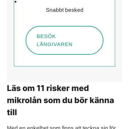
Snabbt besked
BESÖK
LÅNGIVAREN
Läs om 11 risker med
mikrolån som du bör känna
till
Med en enkelhet som finns att teckna sig för