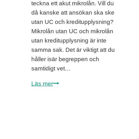
teckna ett akut mikrolån. Vill du
då kanske att ansökan ska ske
utan UC och kreditupplysning?
Mikrolån utan UC och mikrolån
utan kreditupplysning är inte
samma sak. Det är viktigt att du
håller isär begreppen och
samtidigt vet…
Mikrolån
Läs mer
utan
UC
och
kreditupplysning