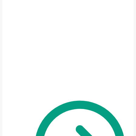
långivare
Hitta rätt långivare när du vill
samla dina smålån och
krediter för att spara pengar
och bli skuldfri snabbare!