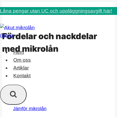
Skip
Låna pengar utan UC och uppläggningsavgift här!
to
content
Fördelar och nackdelar
med mikrolån
Hem
Om oss
Artiklar
Kontakt
Jämför mikrolån