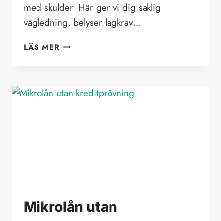
med skulder. Här ger vi dig saklig
vägledning, belyser lagkrav…
SMS-
LÄS MER
LÅN
MED
SKULDER
Mikrolån utan