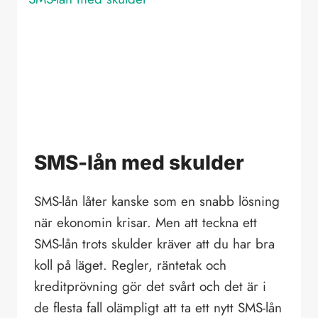
MED
LÅG
RÄNTA?
SÅ
GÖR
DU
FÖR
ATT
HITTA
SMS-lån med skulder
RÄTT
SMS-lån låter kanske som en snabb lösning
när ekonomin krisar. Men att teckna ett
SMS-lån trots skulder kräver att du har bra
koll på läget. Regler, räntetak och
kreditprövning gör det svårt och det är i
de flesta fall olämpligt att ta ett nytt SMS-lån