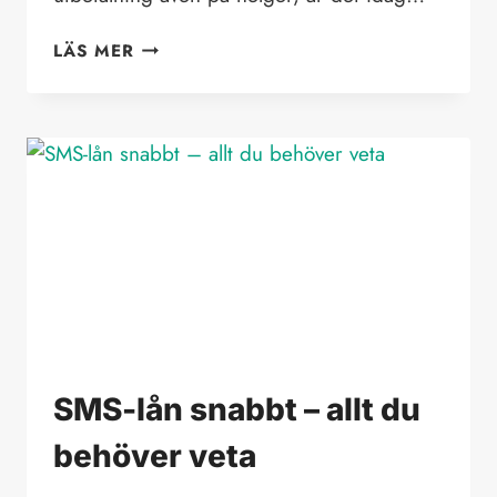
SMS-
LÄS MER
LÅN
MED
UTBETALNING
PÅ
HELG
SMS-lån snabbt – allt du
behöver veta