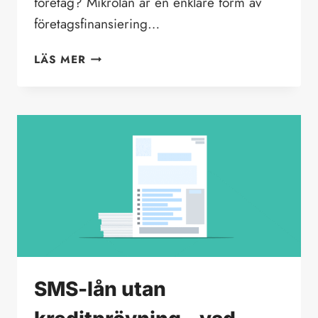
företag? Mikrolån är en enklare form av
företagsfinansiering…
MIKROLÅN
LÄS MER
FÖR
FÖRETAG
SMS-lån utan