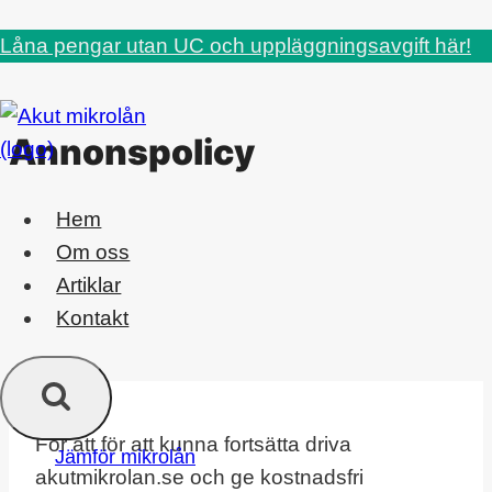
Skip
Låna pengar utan UC och uppläggningsavgift här!
to
content
Annonspolicy
Hem
Om oss
Artiklar
Kontakt
För att för att kunna fortsätta driva
Jämför mikrolån
akutmikrolan.se och ge kostnadsfri