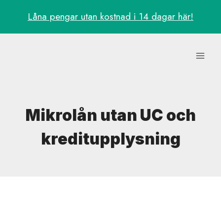
Skip
Låna pengar utan kostnad i 14 dagar här!
to
content
Mikrolån utan UC och
kreditupplysning