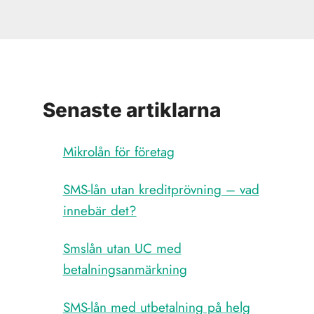
Senaste artiklarna
Mikrolån för företag
SMS-lån utan kreditprövning – vad
innebär det?
Smslån utan UC med
betalningsanmärkning
SMS-lån med utbetalning på helg