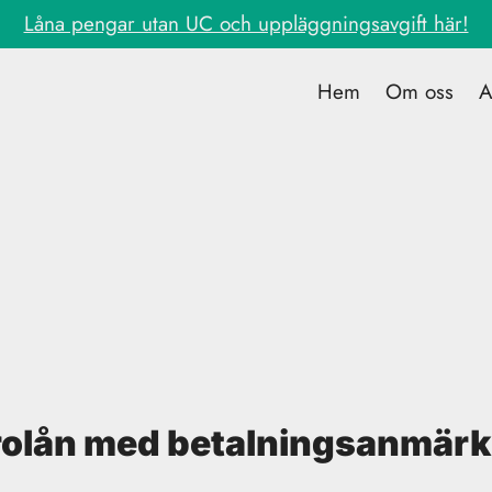
Låna pengar utan UC och uppläggningsavgift här!
Hem
Om oss
A
rolån med betalningsanmärk