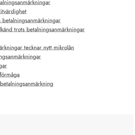
etalningsanmärkningar
itvärdighet
s betalningsanmärkningar
odkänd trots betalningsanmärkningar
rkningar tecknar nytt mikrolån
ningsanmärkningar
gar
sförmåga
 betalningsanmärkning