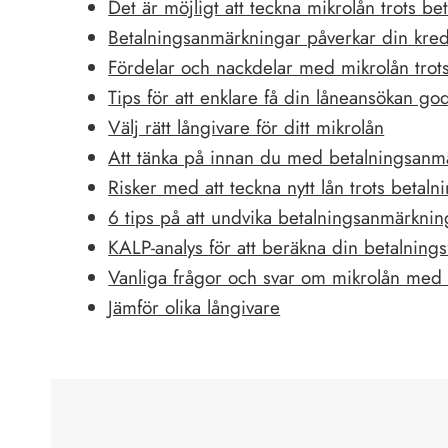
Det är möjligt att teckna mikrolån trots b
Betalningsanmärkningar påverkar din kred
Fördelar och nackdelar med mikrolån trot
Tips för att enklare få din låneansökan g
Välj rätt långivare för ditt mikrolån
Att tänka på innan du med betalningsanmä
Risker med att teckna nytt lån trots betal
6 tips på att undvika betalningsanmärknin
KALP-analys för att beräkna din betalning
Vanliga frågor och svar om mikrolån med
Jämför olika långivare