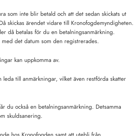
ura som inte blir betald och att det sedan skickats ut
 Då skickas ärendet vidare till Kronofogdemyndigheten.
ler då betalas för du en betalningsanmärkning.
ch med det datum som den registrerades.
ningar kan uppkomma av.
leda till anmärkningar, vilket även restförda skatter
s får du också en betalningsanmärkning. Detsamma
 om skuldsanering.
ande hos Kronofogden samt att utebli från