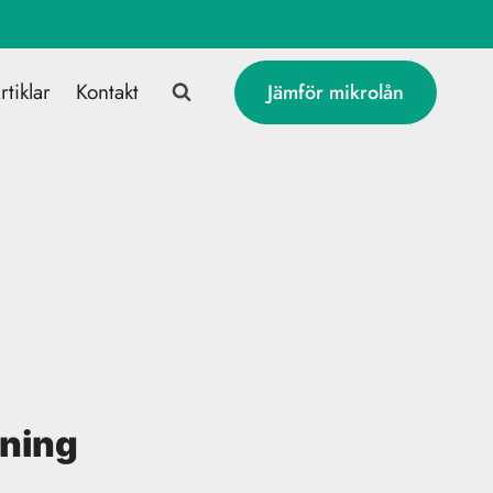
rtiklar
Kontakt
Jämför mikrolån
ning