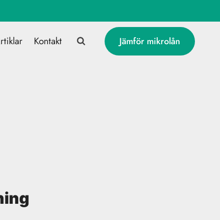
rtiklar
Kontakt
Jämför mikrolån
ning