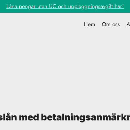
Låna pengar utan UC och uppläggningsavgift här!
Hem
Om oss
A
lån med betalningsanmärk