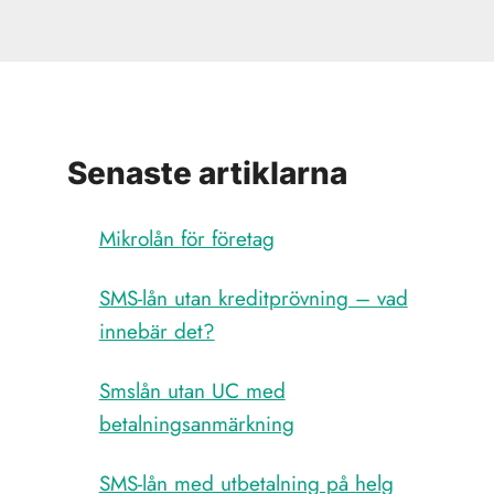
Senaste artiklarna
Mikrolån för företag
SMS-lån utan kreditprövning – vad
innebär det?
Smslån utan UC med
betalningsanmärkning
SMS-lån med utbetalning på helg