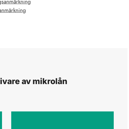
ngsanmärkning
sanmärkning
ivare av mikrolån