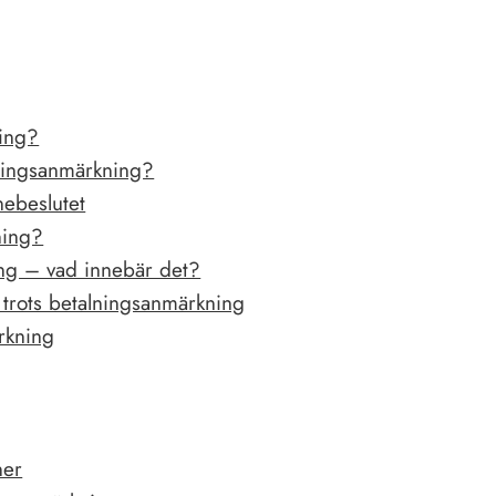
ning?
alningsanmärkning?
nebeslutet
ning?
ng – vad innebär det?
n trots betalningsanmärkning
ärkning
ner