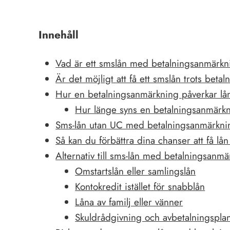
Innehåll
Vad är ett smslån med betalningsanmärk
Är det möjligt att få ett smslån trots bet
Hur en betalningsanmärkning påverkar lå
Hur länge syns en betalningsanmärk
Sms-lån utan UC med betalningsanmärkni
Så kan du förbättra dina chanser att få lå
Alternativ till sms-lån med betalningsanm
Omstartslån eller samlingslån
Kontokredit istället för snabblån
Låna av familj eller vänner
Skuldrådgivning och avbetalningspla