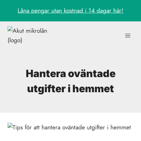
Skip
Låna pengar utan kostnad i 14 dagar här!
to
content
Hantera oväntade
utgifter i hemmet