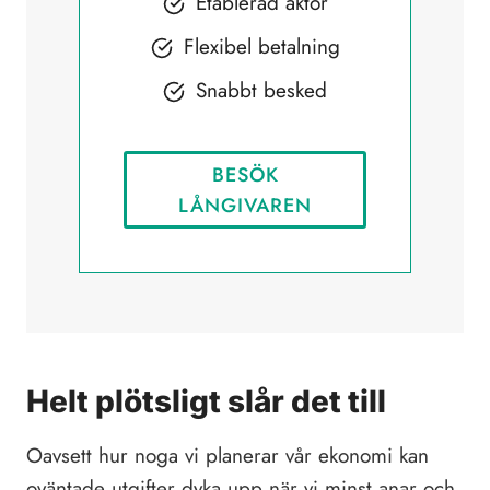
Etablerad aktör
Flexibel betalning
Snabbt besked
BESÖK
LÅNGIVAREN
Helt plötsligt slår det till
Oavsett hur noga vi planerar vår ekonomi kan
oväntade utgifter dyka upp när vi minst anar och