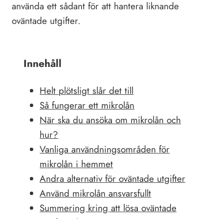
använda ett sådant för att hantera liknande
oväntade utgifter.
Innehåll
Helt plötsligt slår det till
Så fungerar ett mikrolån
När ska du ansöka om mikrolån och
hur?
Vanliga användningsområden för
mikrolån i hemmet
Andra alternativ för oväntade utgifter
Använd mikrolån ansvarsfullt
Summering kring att lösa oväntade