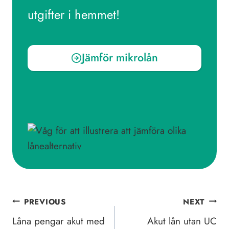
utgifter i hemmet!
Jämför mikrolån
Inläggsnavigering
PREVIOUS
NEXT
Låna pengar akut med
Akut lån utan UC