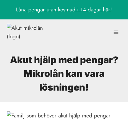
Skip
Låna pengar utan kostnad i 14 dagar här!
to
content
Akut hjälp med pengar?
Mikrolån kan vara
lösningen!