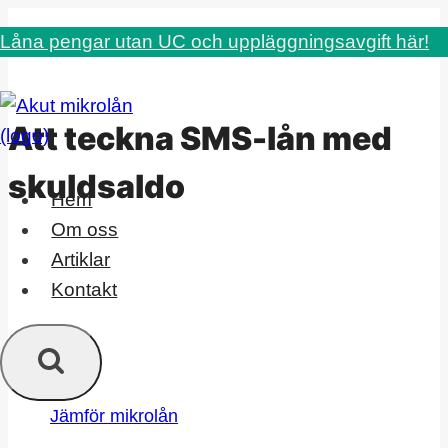
Skip
Låna pengar utan UC och uppläggningsavgift här!
to
content
Att teckna SMS-lån med
skuldsaldo
Hem
Om oss
Artiklar
Kontakt
Jämför mikrolån