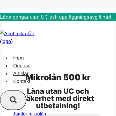
Skip
Låna pengar utan UC och uppläggningsavgift här!
to
content
Hem
Om oss
Artiklar
Mikrolån 500 kr
Kontakt
Låna utan UC och
säkerhet med direkt
utbetalning!
Jämför mikrolån