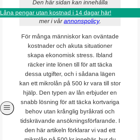
Den här sidan kan innehålla
annonser och sponsrade länkar. Läs
Låna pengar utan kostnad i 14 dagar här!
mer i vår
annonspolicy
.
För många människor kan oväntade
kostnader och akuta situationer
skapa ekonomisk stress. Ibland
räcker inte lönen till för att täcka
dessa utgifter, och i sådana lägen
kan ett mikrolån på 500 kr vara till stor
hjälp. Den typen av lån erbjuder en
snabb lösning för att täcka kortvariga
behov utan krånglig byråkrati och
tidskrävande ansökningsförfarande. I
den här artikeln förklarar vi vad ett
mikrolån på 500 kr innebär, hur du